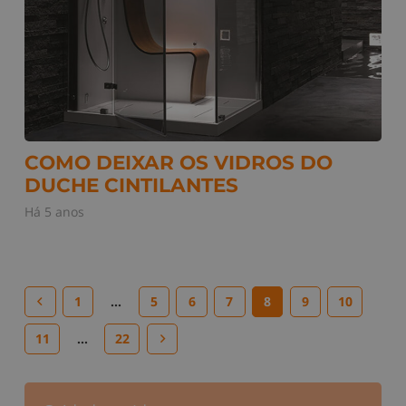
COMO DEIXAR OS VIDROS DO
DUCHE CINTILANTES
Há 5 anos
1
…
5
6
7
8
9
10
11
…
22