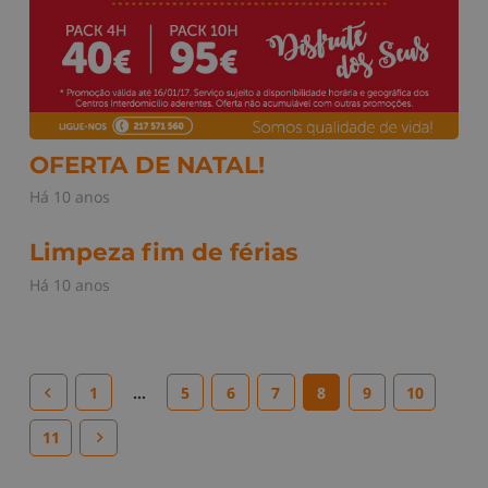
OFERTA DE NATAL!
Há 10 anos
Limpeza fim de férias
Há 10 anos
1
…
5
6
7
8
9
10
11