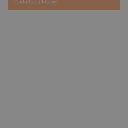
Cuidados a Idosos
Cuidados a Crianças
Conselhos para o Lar
Empregadas domésticas
Saúde e bem-estar
Serviço doméstico