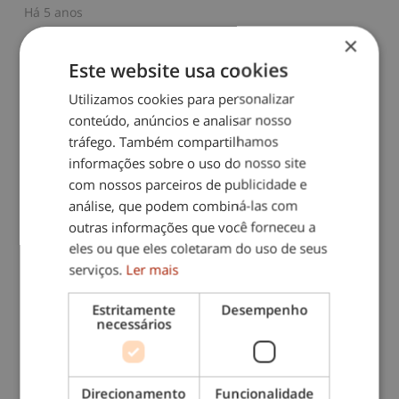
Há 5 anos
×
Este website usa cookies
Utilizamos cookies para personalizar
conteúdo, anúncios e analisar nosso
tráfego. Também compartilhamos
informações sobre o uso do nosso site
com nossos parceiros de publicidade e
análise, que podem combiná-las com
outras informações que você forneceu a
eles ou que eles coletaram do uso de seus
serviços.
Ler mais
Estritamente
Desempenho
necessários
NOVA ABERTURA:
INTERDOMICILIO COIMBRA
Há 5 anos
Direcionamento
Funcionalidade