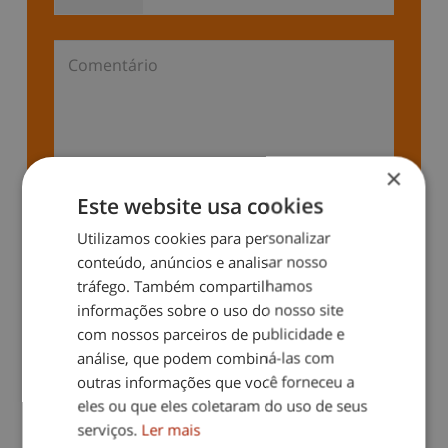
×
Este website usa cookies
Aceito a
política de privacidade
para efeitos
de futuras comunicações comerciais.
Utilizamos cookies para personalizar
conteúdo, anúncios e analisar nosso
Autorizo a comunicação e tratamento dos
tráfego. Também compartilhamos
meus dados pessoais conforme disposto na
informações sobre o uso do nosso site
política de privacidade
.
com nossos parceiros de publicidade e
análise, que podem combiná-las com
outras informações que você forneceu a
eles ou que eles coletaram do uso de seus
serviços.
Ler mais