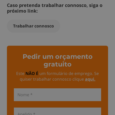
Caso pretenda trabalhar connosco, siga o
próximo link:
Trabalhar connosco
Pedir um orçamento
gratuito
Este
NÃO É
um formulário de emprego. Se
quiser trabalhar connosco clique
aqui
.