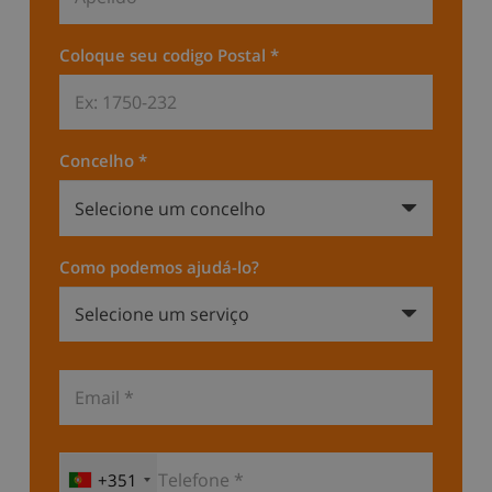
Coloque seu codigo Postal *
Concelho *
Como podemos ajudá-lo?
+351