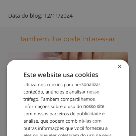
Data do blog:
12/11/2024
Também lhe pode interessar:
×
Este website usa cookies
Utilizamos cookies para personalizar
conteúdo, anúncios e analisar nosso
Dicas para evitar que as suas unhas se
tráfego. Também compartilhamos
partam
informações sobre o uso do nosso site
com nossos parceiros de publicidade e
análise, que podem combiná-las com
outras informações que você forneceu a
eles ou que eles coletaram do uso de seus