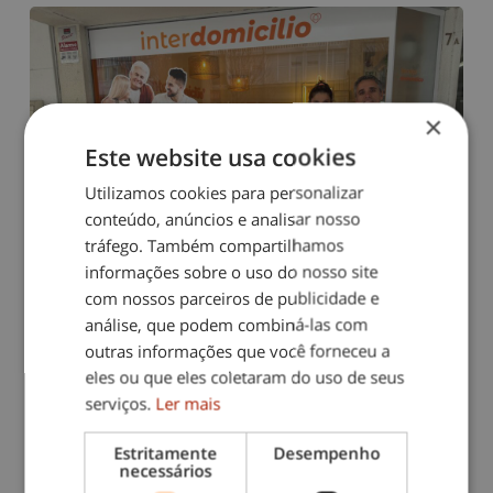
×
Este website usa cookies
Utilizamos cookies para personalizar
conteúdo, anúncios e analisar nosso
tráfego. Também compartilhamos
informações sobre o uso do nosso site
com nossos parceiros de publicidade e
análise, que podem combiná-las com
outras informações que você forneceu a
INTERDOMICILIO CHEGA AO
eles ou que eles coletaram do uso de seus
DISTRITO DE SETÚBAL
serviços.
Ler mais
Há 5 meses
Estritamente
Desempenho
necessários