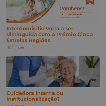
Interdomicilio volta a ser
distinguida com o Prémio Cinco
Estrelas Regiões
Há 4 meses
Cuidadora interna ou
institucionalização?
Há 4 meses