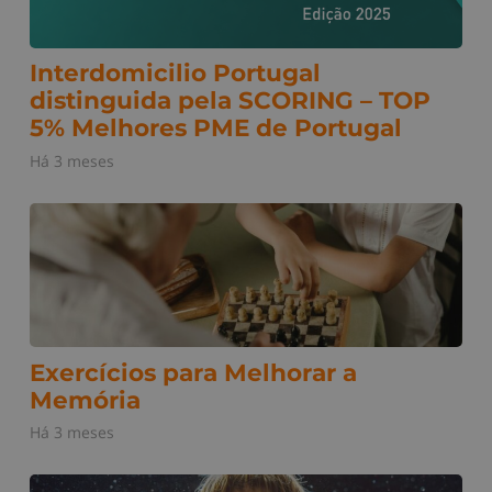
Interdomicilio Portugal
distinguida pela SCORING – TOP
5% Melhores PME de Portugal
Há 3 meses
Exercícios para Melhorar a
Memória
Há 3 meses