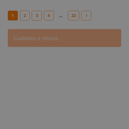
1
2
3
4
…
22
Cuidados a Idosos
Cuidados a Crianças
Conselhos para o Lar
Empregadas domésticas