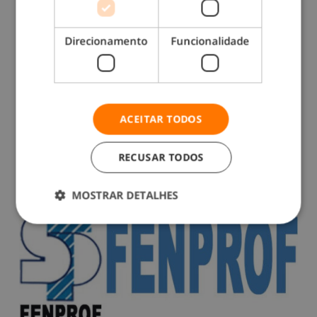
Direcionamento
Funcionalidade
Exercícios para maiores de 70
anos: como se manter ativo e
ACEITAR TODOS
saudável
Há 7 meses
RECUSAR TODOS
MOSTRAR DETALHES