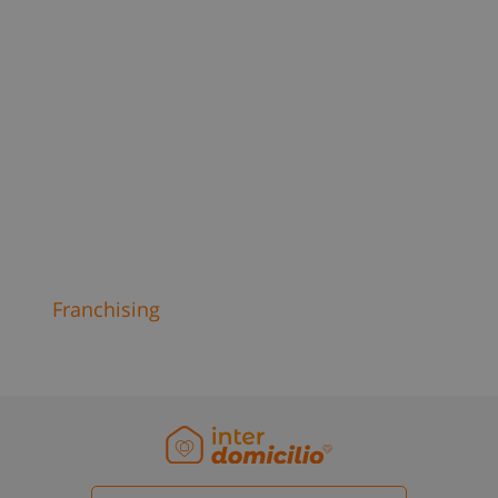
Saúde e bem-estar
Serviço doméstico
Reparações e obras
Franchising