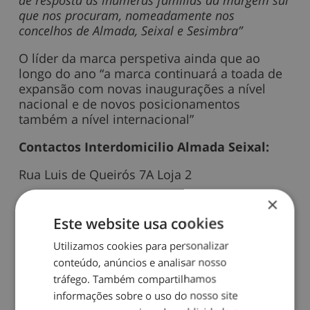
que nos procuram, nomeadamente nos
concelhos de Almada, Seixal e Sesimbra”
O líder da marca perspetiva ainda que ao
longo do ano “a marca continuará a toada de
expansão com novas inaugurações a nível
nacional e de novos posicionamentos
também a nível internacional”
Contactos Interdomicilio Almada Seixal:
Rua Luis de Queirós 7A Loja 2
×
2800-687 Almada
Este website usa cookies
21 550 2033|
almada.seixal@interdomicilio.pt
Utilizamos cookies para personalizar
conteúdo, anúncios e analisar nosso
Compartilhe este blog
tráfego. Também compartilhamos
informações sobre o uso do nosso site