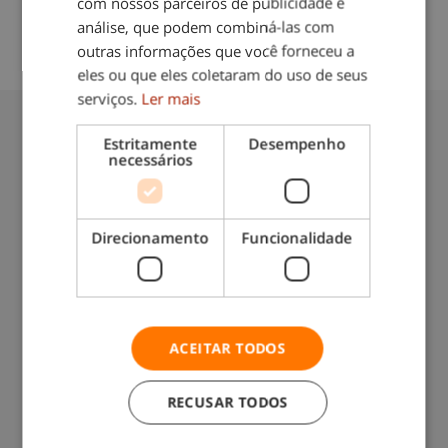
com nossos parceiros de publicidade e
análise, que podem combiná-las com
Data do blog:
02/25/2026
outras informações que você forneceu a
eles ou que eles coletaram do uso de seus
serviços.
Ler mais
Também lhe pode interessar:
Estritamente
Desempenho
necessários
Direcionamento
Funcionalidade
Franquias vs. empreendedorismo
tradicional: qual é a opção mais adequada
ACEITAR TODOS
para si, tendo em conta o seu perfil?
RECUSAR TODOS