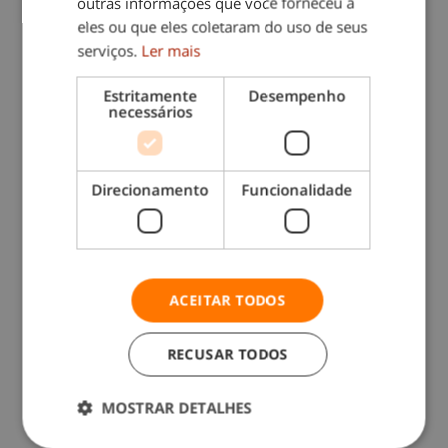
Solicite um
outras informações que você forneceu a
eles ou que eles coletaram do uso de seus
orçamento sem
serviços.
Ler mais
compromisso
Estritamente
Desempenho
Este
NÃO É
um formulário de
necessários
emprego
. Se quiser trabalhar
connosco clique
AQUI
.
Direcionamento
Funcionalidade
ACEITAR TODOS
RECUSAR TODOS
Coloque seu codigo Postal *
MOSTRAR DETALHES