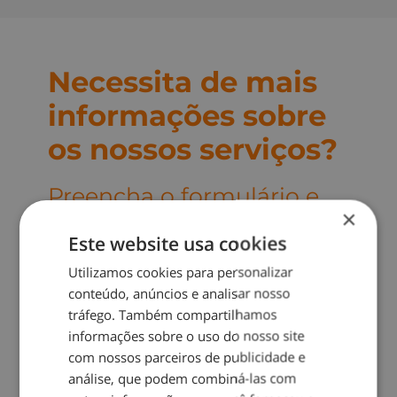
Necessita de mais
informações sobre
os nossos serviços?
Preencha o formulário e
×
entraremos em contacto
Este website usa cookies
para lhe facultar
informações e enviar um
Utilizamos cookies para personalizar
conteúdo, anúncios e analisar nosso
orçamento:
tráfego. Também compartilhamos
informações sobre o uso do nosso site
com nossos parceiros de publicidade e
análise, que podem combiná-las com