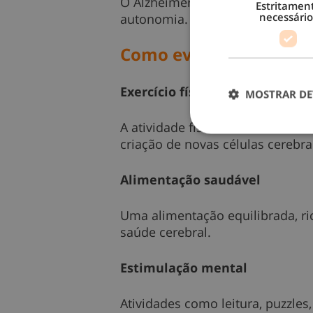
O Alzheimer é uma doença grave
Estritamen
necessário
autonomia. Em fases mais avanç
Como evitar a perda d
Exercício físico
MOSTRAR DE
A atividade física melhora a ci
criação de novas células cerebra
Alimentação saudável
Uma alimentação equilibrada, ri
saúde cerebral.
Estimulação mental
Atividades como leitura, puzzles