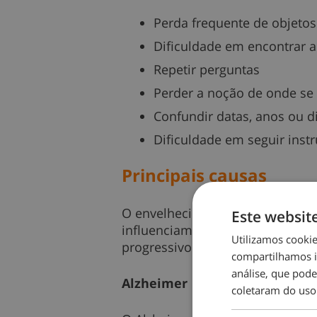
Perda frequente de objetos
Dificuldade em encontrar a
Repetir perguntas
Perder a noção de onde se
Confundir datas, anos ou 
Dificuldade em seguir inst
Principais causas
O envelhecimento natural pode 
Este websit
influenciam a capacidade de r
Utilizamos cooki
progressivo das funções cognitiv
compartilhamos i
análise, que pod
Alzheimer
coletaram do uso