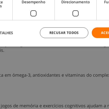
 que afeta os neurónios e provoca deterioração da m
te
Desempenho
Direcionamento
Fu
s
adas, a pessoa pode deixar de reconhecer familiares
e memória
TALHES
RECUSAR TODOS
ACE
rculação sanguínea e aumenta o fornecimento de oxigé
is.
ca em ómega-3, antioxidantes e vitaminas do comple
, jogos de memória e exercícios cognitivos ajudam a 