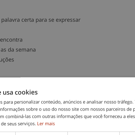
 palavra certa para se expressar
 encontra
dias da semana
ruções
afetar a memória. Problemas emocionais, como depr
e usa cookies
ecordar. Além disso, doenças como demência e Alzh
es para personalizar conteúdo, anúncios e analisar nosso tráfeg
as.
nformações sobre o uso do nosso site com nossos parceiros de p
em combiná-las com outras informações que você forneceu a eles
 de seus serviços.
Ler mais