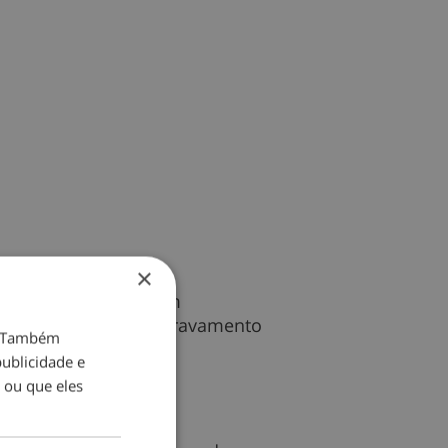
×
essão e luto, também
eimer provocam um agravamento
o. Também
ublicidade e
 ou que eles