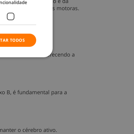
emória, da orientação e da
ncionalidade
 e perder capacidades motoras.
ITAR TODOS
nio ao cérebro, favorecendo a
xo B, é fundamental para a
manter o cérebro ativo.