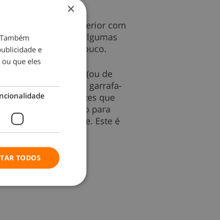
×
 seguida, limpe o interior com
te. Se, mesmo assim, algumas
o. Também
 esfregue mais um pouco.
ublicidade e
 ou que eles
s de vinagre branco (ou de
olução dentro de uma garrafa-
ncionalidade
seu micro-ondas as vezes que
bém usar esta solução para
a a saúde ou ambiente. Este é
ITAR TODOS