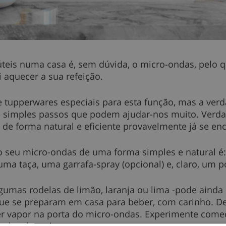
teis numa casa é, sem dúvida, o micro-ondas, pelo q
i aquecer a sua refeição.
 tupperwares especiais para esta função, mas a verda
 simples passos que podem ajudar-nos muito. Verdad
 de forma natural e eficiente provavelmente já se en
o seu micro-ondas de uma forma simples e natural é: 
 uma taça, uma garrafa-spray (opcional) e, claro, um 
mas rodelas de limão, laranja ou lima -pode ainda 
ue se preparam em casa para beber, com carinho. Dei
er vapor na porta do micro-ondas. Experimente começ
ndos de cada vez.