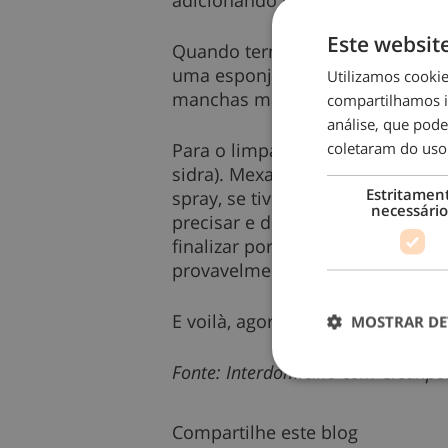
Este websit
Quando terminar, não abra logo a
uma esponja ou pano seco. A suj
Utilizamos cooki
manchas mais persistentes resi
compartilhamos i
análise, que pod
Para o limpar por fora, num peq
coletaram do uso
sidra). Mexa bem. Adicione meia
Estritamen
spray, se tiver – alternativamen
necessário
precisar e depois passe um pani
finalizar por dentro, visto ser
provavelmente um dos métodos d
E voilà, agora sim, micro-ondas 
MOSTRAR DE
Fonte: Interdomicilio com Cleanpe
Compartilhe este blog