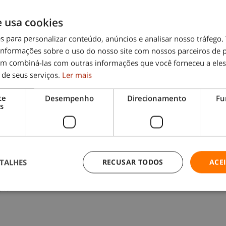
e usa cookies
 porta. Deixe a água arrefecer por cinco minutos. De
idade e restos de comida sairão fácil e naturalmen
es para personalizar conteúdo, anúncios e analisar nosso tráfeg
stirem, molhe o cantinho do pano com água quente e
nformações sobre o uso do nosso site com nossos parceiros de p
em combiná-las com outras informações que você forneceu a eles
ueno recipiente, coloque água com um par de colhere
 de seus serviços.
Ler mais
 colher de chá de bicarbonato de sódio. Coloque a s
te
Desempenho
Direcionamento
Fu
te, use uma taça normal. Polvilhe a parte de fora do 
s
nho, para ficar tudo bem limpo. Se quiser, pode tam
em tudo produtos naturais, sem qualquer problema par
e limpeza mais amigos da carteira e do planeta.
limpo, desinfetado e pronto para ser usado de novo.
TALHES
RECUSAR TODOS
ACE
dia