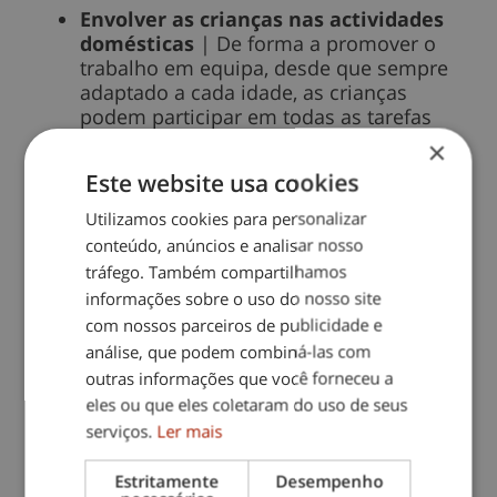
Envolver as crianças nas actividades
domésticas
| De forma a promover o
trabalho em equipa, desde que sempre
adaptado a cada idade, as crianças
podem participar em todas as tarefas
domésticas que conseguirem. Além de
×
serem vistas como um desafio, tornam-
Este website usa cookies
se algo divertido, o que revela uma das
principais oportunidades do
Utilizamos cookies para personalizar
confinamento: o tempo de qualidade
conteúdo, anúncios e analisar nosso
passado em família;
tráfego. Também compartilhamos
informações sobre o uso do nosso site
Reforçar a segurança online
| Ao existir
com nossos parceiros de publicidade e
mais tempo para navegar na internet, é
análise, que podem combiná-las com
importante que se fale com os jovens sobre
outras informações que você forneceu a
algumas regras importantes a ter quando se
eles ou que eles coletaram do uso de seus
está online. Não partilhar informação pessoal
serviços.
Ler mais
ou fotos e vídeos íntimos, nunca revelar
passwords, alertar para o perigo de falar com
Estritamente
Desempenho
desconhecidos e esclarecer que situações de