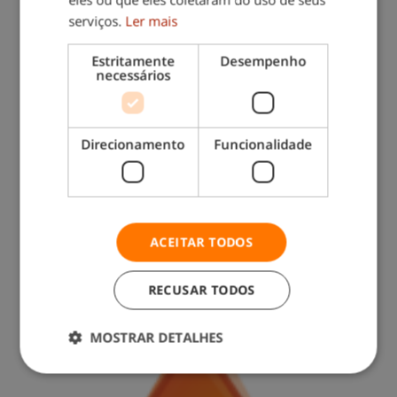
VANTAGENS DE CONTRATAR UM PINTOR
serviços.
Ler mais
PROFISSIONAL PARA A SUA CASA
Estritamente
Desempenho
necessários
Direcionamento
Funcionalidade
Contacte-nos: 217 571 560
(chamada para rede fixa nacional)
ACEITAR TODOS
RECUSAR TODOS
MOSTRAR DETALHES