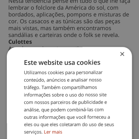
Nesta tendência pense em tudo o que lhe faça
lembrar o folclore da América do sol, com
bordados, aplicações, pompons e misturas de
cor. Os casacos e as túnicas são das peças
mais vistas, mas também encontramos
sandálias e carteiras onde o folk se revela.
Culottes
As calças mais curtas continuam a usar-se,
×
quer numa versão mais justa, quer em cortes
Este website usa cookies
assumidamente mais largos.
Utilizamos cookies para personalizar
Fonte: Blog Mini-Saia
conteúdo, anúncios e analisar nosso
tráfego. Também compartilhamos
Compartilhe este blog
informações sobre o uso do nosso site
com nossos parceiros de publicidade e
análise, que podem combiná-las com
outras informações que você forneceu a
eles ou que eles coletaram do uso de seus
Data do blog:
12/11/2024
serviços.
Ler mais