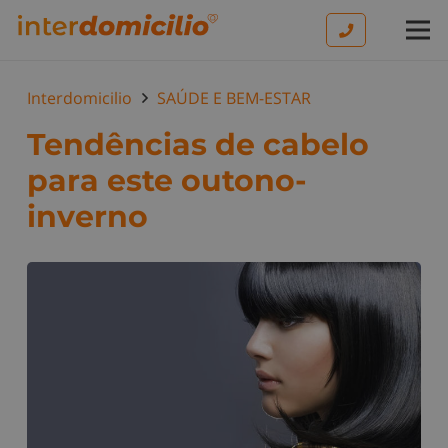
Interdomicilio
SAÚDE E BEM-ESTAR
Tendências de cabelo
para este outono-
inverno