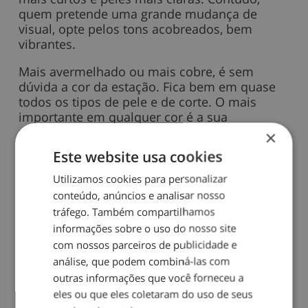
quem pretende uma grande mudança de
visual, opte pelos tons acobreados, bem
vibrantes.
Mais avermelhado ou mais cobre, é sem
dúvida a cor da estação. Fica bem em quase
todos os tipos de pele e de corte. O mais
importante em qualquer cor é a sua
manutenção.
×
Este website usa cookies
Seja qual for o tipo de cor escolhida, deve ser
sempre bem brilhante.
Utilizamos cookies para personalizar
conteúdo, anúncios e analisar nosso
Fonte: Sapo
tráfego. Também compartilhamos
informações sobre o uso do nosso site
Compartilhe este blog
com nossos parceiros de publicidade e
análise, que podem combiná-las com
outras informações que você forneceu a
eles ou que eles coletaram do uso de seus