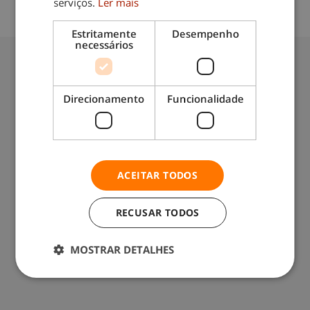
serviços.
Ler mais
Data do blog:
12/11/2024
Estritamente
Desempenho
necessários
Também lhe pode interessar:
Direcionamento
Funcionalidade
ACEITAR TODOS
Dicas para evitar que as suas unhas se
partam
RECUSAR TODOS
MOSTRAR DETALHES