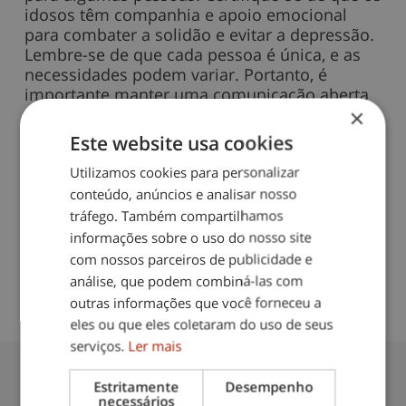
idosos têm companhia e apoio emocional
para combater a solidão e evitar a depressão.
Lembre-se de que cada pessoa é única, e as
necessidades podem variar. Portanto, é
importante manter uma comunicação aberta
×
com os idosos e seus cuidadores para
entender as suas necessidades individuais e
Este website usa cookies
ajustar os cuidados, conforme necessário.
Utilizamos cookies para personalizar
conteúdo, anúncios e analisar nosso
Compartilhe este blog
tráfego. Também compartilhamos
informações sobre o uso do nosso site
com nossos parceiros de publicidade e
análise, que podem combiná-las com
outras informações que você forneceu a
Data do blog:
12/11/2024
eles ou que eles coletaram do uso de seus
serviços.
Ler mais
Também lhe pode interessar:
Estritamente
Desempenho
necessários