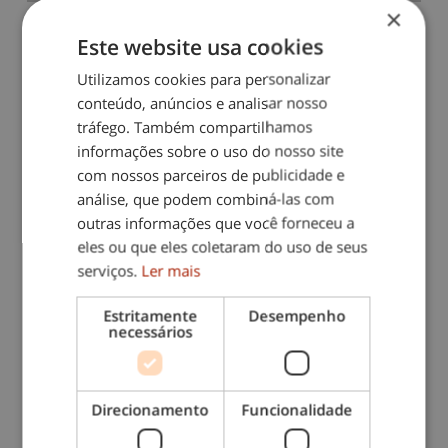
×
Ajudante Familiar (M/F) –
Este website usa cookies
Fins de Semana - Grande
Utilizamos cookies para personalizar
Lisboa
conteúdo, anúncios e analisar nosso
tráfego. Também compartilhamos
Há 266 dias
informações sobre o uso do nosso site
A Interdomicilio, especializada em serviços
com nossos parceiros de publicidade e
ao domicílio, está a recrutar Cuidadora
análise, que podem combiná-las com
Interna (M/F) para Apoio Domiciliário a
outras informações que você forneceu a
idoso semi dependente.Entrada 6ª feira às
eles ou que eles coletaram do uso de seus
18h00 e saída…
serviços.
Ler mais
Cuidados a Crianças
|
Internas
Estritamente
Desempenho
Lisboa
necessários
Ver oferta
Direcionamento
Funcionalidade