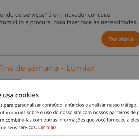
undo de serviços" é um inovador conceito
 domicílio e procura, para fazer face às necessidades
Ver oferta
 Fins de semana - Lumiar
ar dedicado para prestar cuidado a idosos ao fim de
e usa cookies
es para personalizar conteúdo, anúncios e analisar nosso tráfeg
nformações sobre o uso do nosso site com nossos parceiros de p
Ver oferta
em combiná-las com outras informações que você forneceu a eles
 de seus serviços.
Ler mais