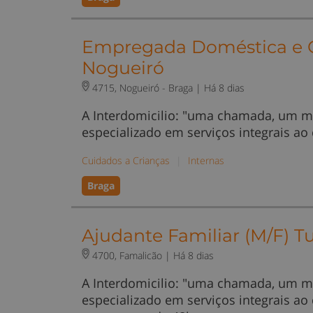
Empregada Doméstica e Cu
Nogueiró
4715, Nogueiró - Braga |
Há 8 dias
A Interdomicilio: "uma chamada, um m
especializado em serviços integrais ao
Cuidados a Crianças
|
Internas
Braga
Ajudante Familiar (M/F) T
4700, Famalicão |
Há 8 dias
A Interdomicilio: "uma chamada, um m
especializado em serviços integrais ao 