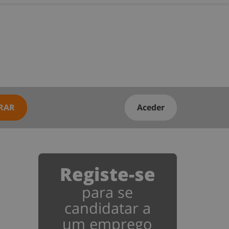
RAR
Aceder
Registe-se
para se
candidatar a
um emprego