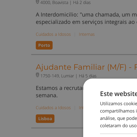
4000, Boavista |
Há 2 dias
A Interdomicilio: "uma chamada, um m
especializado em serviços integrais ao
Cuidados a Idosos
|
Internas
Porto
Ajudante Familiar (M/F) -
1750-149, Lumiar |
Há 5 dias
Estamos a recrutar um Ajudante Famili
Este websit
semana.
Utilizamos cooki
Cuidados a Idosos
|
Internas
compartilhamos i
análise, que pod
Lisboa
coletaram do uso