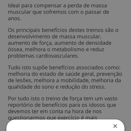
Ideal para compensar a perda de massa
muscular que sofremos com o passar de
anos.
Os principais benefícios destes treinos são o
desenvolvimento de massa muscular,
aumento de força, aumento de densidade
óssea, melhora o metabolismo e reduz
problemas cardiovasculares.
Tudo isto supõe benefícios associados como:
melhoria do estado de saúde geral, prevenção
de lesões, melhora a mobilidade, melhoria da
qualidade do sono e redução do stress.
Por tudo isto o treino de força tem um vasto
reportório de benefícios para os idosos que
devemos ter em conta na hora de nos
questionarmos que exercício é mais
adequado realizar.
×