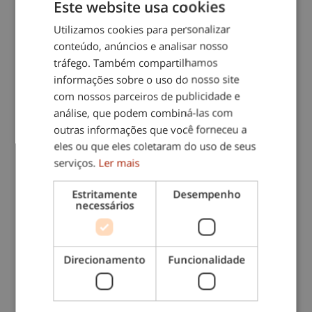
Este website usa cookies
Dança
Utilizamos cookies para personalizar
Um dos mais recomendados. Tanto traz
conteúdo, anúncios e analisar nosso
benefícios ao nível do sistema cardiovascular
tráfego. Também compartilhamos
como ao nível do sistema cognitivo. Reduz o
informações sobre o uso do nosso site
stress e traz alegria e bem estar à pessoa que
com nossos parceiros de publicidade e
a realiza.
análise, que podem combiná-las com
outras informações que você forneceu a
eles ou que eles coletaram do uso de seus
Ténis
serviços.
Ler mais
Este desporto melhora a capacidade aeróbica,
Estritamente
Desempenho
e exercita o corpo de forma completa.
necessários
Recomenda-se a modalidade a dois como
uma das mais aconselháveis para pessoas
idosas, dado que o esforço físico é moderado
Direcionamento
Funcionalidade
e promove a actividade social além de
exercitar o corpo.