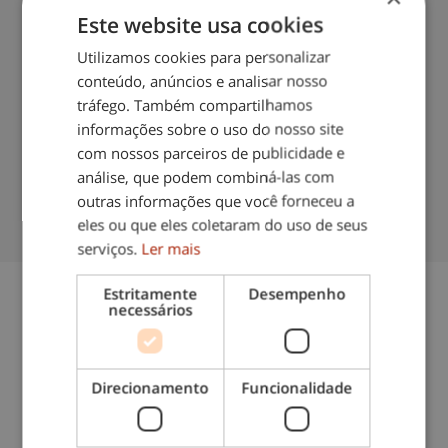
nossos clientes?
Este website usa cookies
Todas as avaliações dos
Utilizamos cookies para personalizar
nossos clientes são verificadas
conteúdo, anúncios e analisar nosso
tráfego. Também compartilhamos
informações sobre o uso do nosso site
com nossos parceiros de publicidade e
análise, que podem combiná-las com
outras informações que você forneceu a
eles ou que eles coletaram do uso de seus
serviços.
Ler mais
Estritamente
Desempenho
necessários
Necessita de mais
informações sobre
Direcionamento
Funcionalidade
os nossos serviços?