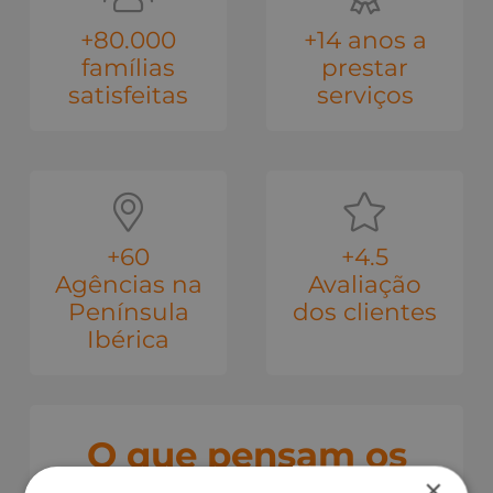
+80.000
+14 anos a
famílias
prestar
satisfeitas
serviços
+60
+4.5
Agências na
Avaliação
Península
dos clientes
Ibérica
O que pensam os
×