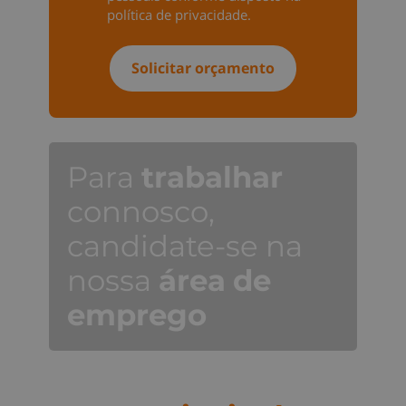
política de privacidade
.
Para
trabalhar
connosco,
candidate-se na
nossa
área
de
emprego