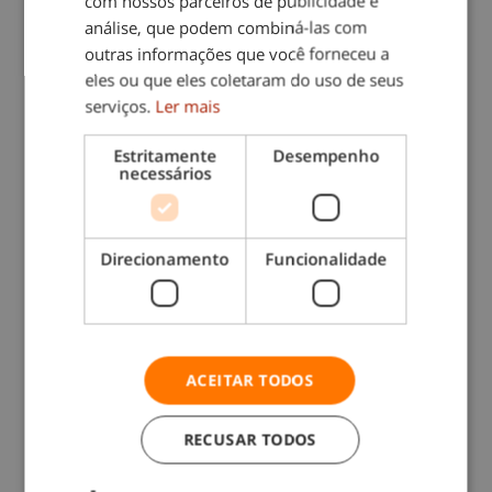
com nossos parceiros de publicidade e
orçamento:
análise, que podem combiná-las com
outras informações que você forneceu a
eles ou que eles coletaram do uso de seus
serviços.
Ler mais
Solicite um
Estritamente
Desempenho
orçamento sem
necessários
compromisso
Este
NÃO É
um formulário de
Direcionamento
Funcionalidade
emprego
. Se quiser trabalhar
connosco clique
AQUI
.
ACEITAR TODOS
RECUSAR TODOS