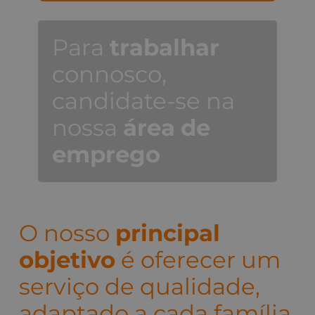
Para
trabalhar
connosco,
candidate-se na
nossa
área
de
emprego
O nosso
principal
objetivo
é oferecer um
serviço de qualidade,
adaptado a cada família