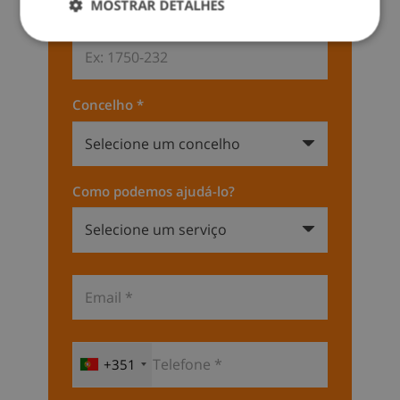
MOSTRAR DETALHES
Coloque seu codigo Postal *
Concelho *
Como podemos ajudá-lo?
+351