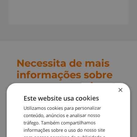
Necessita de mais
informações sobre
os nossos serviços?
×
Este website usa cookies
Preencha o formulário e
Utilizamos cookies para personalizar
entraremos em contacto
conteúdo, anúncios e analisar nosso
para lhe facultar
tráfego. Também compartilhamos
informações e enviar um
informações sobre o uso do nosso site