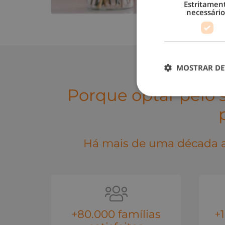
Estritamen
necessário
MOSTRAR DE
Porque optar pelo 
Há mais de uma década a
+80.000 famílias
+