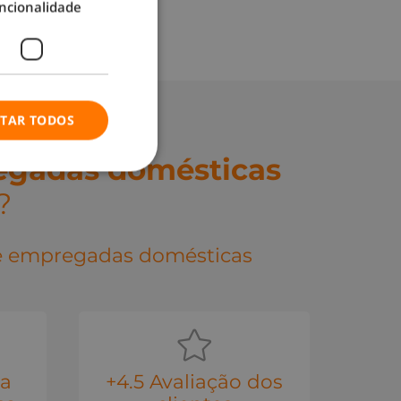
ncionalidade
ITAR TODOS
egadas domésticas
?
de empregadas domésticas
na
+4.5 Avaliação dos