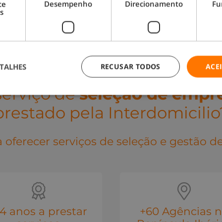
te
Desempenho
Direcionamento
Fu
s
TALHES
RECUSAR TODOS
ACE
serviço de
seleção de empr
prestado pela Interdomicilio
 oferecer serviços de seleção e gestão 
14 anos a prestar
+60 Agências 