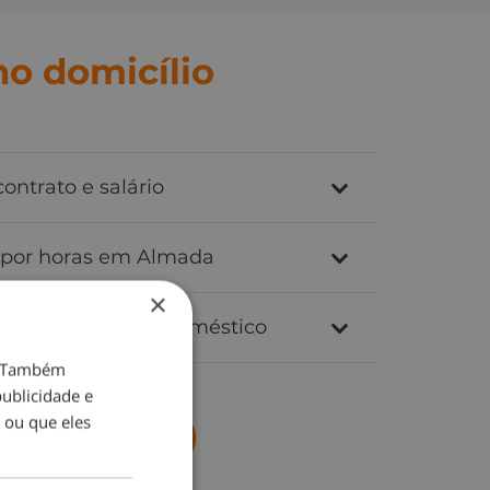
o domicílio
ontrato e salário
 por horas em Almada
×
adas de serviço doméstico
o. Também
ublicidade e
 ou que eles
Contacte-nos agora!