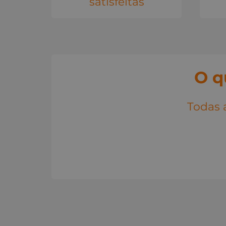
satisfeitas
O q
Todas a