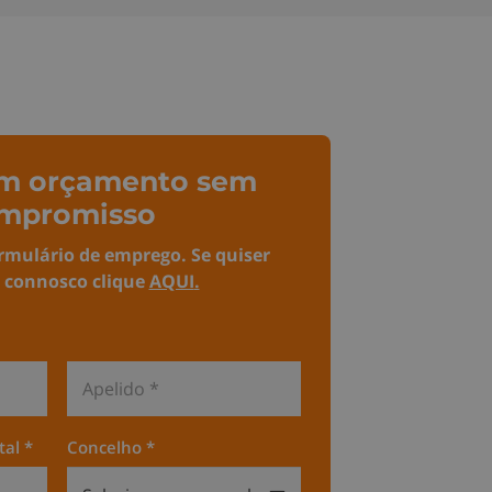
 um orçamento sem
mpromisso
rmulário de
emprego
. Se quiser
 connosco clique
AQUI
.
tal *
Concelho *