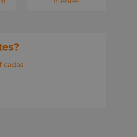
ca
clientes
tes?
ificadas