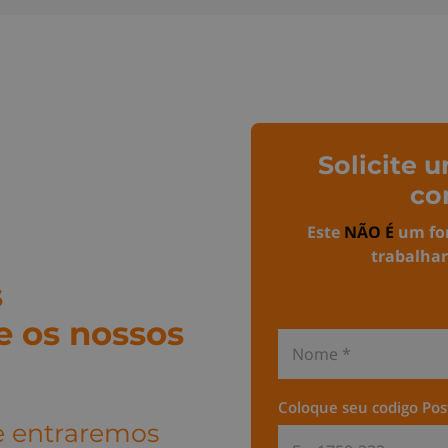
Solicite
co
Este
NÃO É
um fo
trabalhar
s
e os nossos
Coloque seu codigo Pos
e entraremos