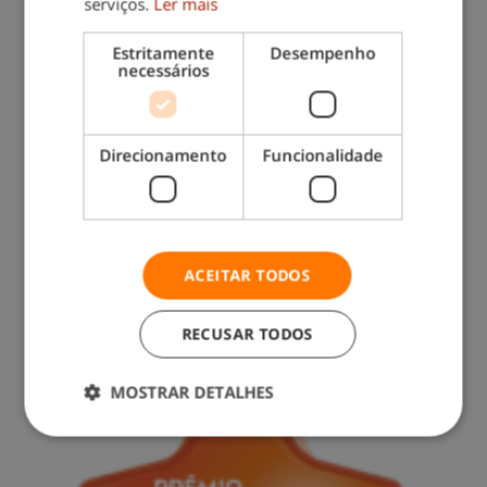
serviços.
Ler mais
Estritamente
Desempenho
necessários
Direcionamento
Funcionalidade
Contacte-nos: 217 571 560
(chamada para rede fixa nacional)
ACEITAR TODOS
RECUSAR TODOS
MOSTRAR DETALHES