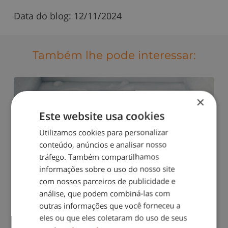
Data do blog:
12/11/2024
Também lhe pode interessar:
×
Este website usa cookies
Utilizamos cookies para personalizar
conteúdo, anúncios e analisar nosso
Descongelar o congelador do frigorífico
tráfego. Também compartilhamos
informações sobre o uso do nosso site
com nossos parceiros de publicidade e
análise, que podem combiná-las com
outras informações que você forneceu a
eles ou que eles coletaram do uso de seus