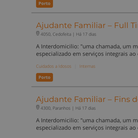
Porto
Ajudante Familiar – Full T
4050, Cedofeita |
Há 17 dias
A Interdomicilio: "uma chamada, um m
especializado em serviços integrais ao
Cuidados a Idosos
|
Internas
Porto
Ajudante Familiar – Fins
4300, Paranhos |
Há 17 dias
A Interdomicilio: "uma chamada, um m
especializado em serviços integrais ao