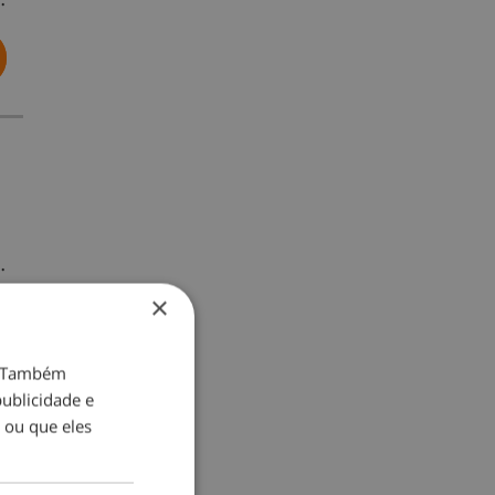
…
×
o. Também
ublicidade e
 ou que eles