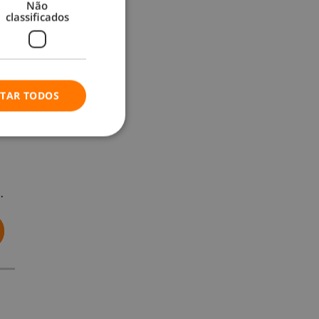
Não
classificados
…
ITAR TODOS
…