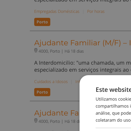
Empregadas Domésticas
|
Por horas
Porto
Ajudante Familiar (M/F) –
4000, Porto |
Há 18 dias
A Interdomicilio: "uma chamada, um m
especializado em serviços integrais ao
Cuidados a Idosos
|
Internas
Este websit
Porto
Utilizamos cooki
compartilhamos i
Ajudante Familiar – Fins 
análise, que pod
coletaram do uso
4000, Porto |
Há 18 dias