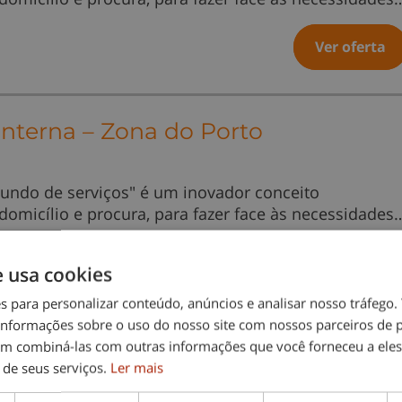
Ver oferta
 Interna – Zona do Porto
undo de serviços" é um inovador conceito
 domicílio e procura, para fazer face às necessidades
Ver oferta
e usa cookies
es para personalizar conteúdo, anúncios e analisar nosso tráfeg
nformações sobre o uso do nosso site com nossos parceiros de p
de Semana - Porto
em combiná-las com outras informações que você forneceu a eles
 de seus serviços.
Ler mais