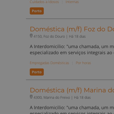
Cuidados a Idosos
|
Internas
Porto
Doméstica (m/f) Foz do D
4150, Foz do Douro |
Há 18 dias
A Interdomicilio: "uma chamada, um m
especializado em serviços integrais ao
Empregadas Domésticas
|
Por horas
Porto
Doméstica (m/f) Marina do
4300, Marina do Freixo |
Há 18 dias
A Interdomicilio: "uma chamada, um m
especializado em serviços integrais ao