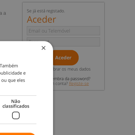
Se já está registado.
a a
Aceder
×
Aceder
o. Também
Relembrar os meus dados
ublicidade e
Não se lembra da password?
 ou que eles
Não tem conta?
Registe-se
Não
classificados