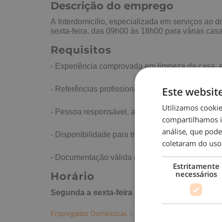
Descrição do emprego
A Interdomicilio, especializada em serviços ao 
sexta-feira, das 09h00 às 18h00 para várias cas
Requisitos
- Experiência comprovada em limpeza da casa, e
- Referências profissionais em Portugal;
Este websit
Utilizamos cooki
- Pessoa responsável, assídua e pontual
compartilhamos i
análise, que pod
- Disponibilidade para trabalhar em vários domicí
coletaram do uso
- Documentação válida em Portugal
Estritamente
necessários
Horário
Segunda a sexta-feira das 09h00 às 18h00 par
Empregadas Domésticas
|
Por horas