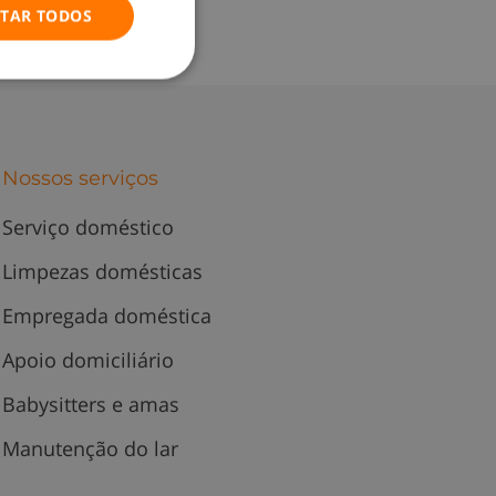
ITAR TODOS
Nossos serviços
Serviço doméstico
Limpezas domésticas
Empregada doméstica
Apoio domiciliário
Babysitters e amas
Manutenção do lar