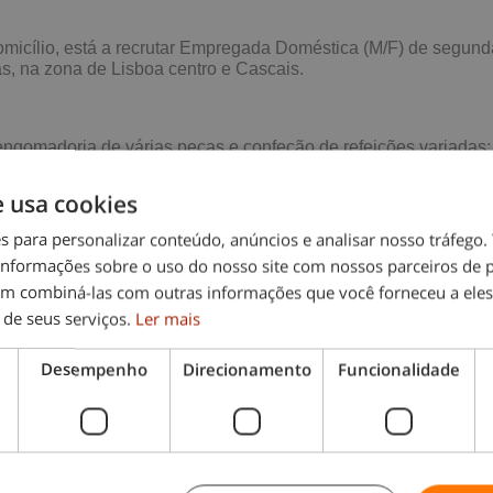
domicílio, está a recrutar Empregada Doméstica (M/F) de segund
as, na zona de Lisboa centro e Cascais.
ngomadoria de várias peças e confeção de refeições variadas;
e usa cookies
es para personalizar conteúdo, anúncios e analisar nosso tráfeg
nformações sobre o uso do nosso site com nossos parceiros de p
em combiná-las com outras informações que você forneceu a eles
lios
 de seus serviços.
Ler mais
Desempenho
Direcionamento
Funcionalidade
a várias casas