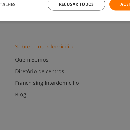
TALHES
RECUSAR TODOS
ACE
Sobre a Interdomicilio
Quem Somos
Diretório de centros
Franchising Interdomicilio
Blog