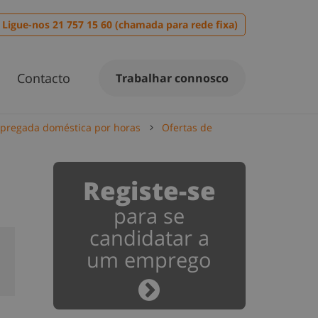
Ligue-nos 21 757 15 60 (chamada para rede fixa)
Contacto
Trabalhar connosco
pregada doméstica por horas
Ofertas de
Registe-se
para se
candidatar a
um emprego