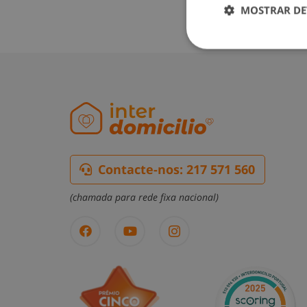
MOSTRAR DE
Contacte-nos: 217 571 560
(chamada para rede fixa nacional)