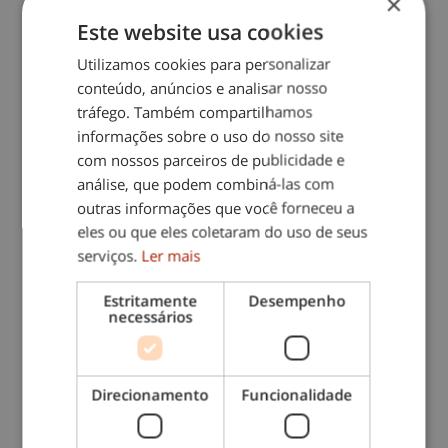
×
integrais ao domicílio. Estamos a contratar
Este website usa cookies
Empregada Doméstica (M/F), para
serviços…
Utilizamos cookies para personalizar
conteúdo, anúncios e analisar nosso
Empregadas Domésticas
|
Por horas
tráfego. Também compartilhamos
Lisboa
informações sobre o uso do nosso site
com nossos parceiros de publicidade e
Ver oferta
análise, que podem combiná-las com
outras informações que você forneceu a
eles ou que eles coletaram do uso de seus
serviços.
Ler mais
Empregada Doméstica
(M/F) - Entrecampos | Part-
Estritamente
Desempenho
necessários
time manhã ou tarde
Há 125 dias
A Interdomicilio: "uma chamada, um
Direcionamento
Funcionalidade
mundo de serviços" é um inovador
conceito especializado em serviços