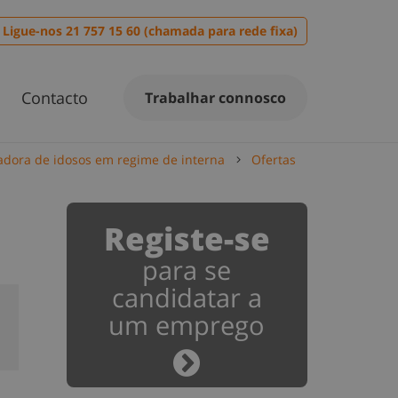
Ligue-nos 21 757 15 60 (chamada para rede fixa)
Contacto
Trabalhar connosco
adora de idosos em regime de interna
Ofertas
Registe-se
para se
candidatar a
um emprego