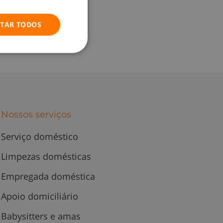
ITAR TODOS
Nossos serviços
Serviço doméstico
Limpezas domésticas
Empregada doméstica
Apoio domiciliário
Babysitters e amas