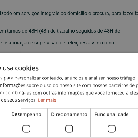
izado em serviços integrais ao domicílio e procura, para fazer f
 em turnos de 48H (48h de trabalho seguidos de 48H de
e, elaboração e supervisão de refeições assim como
e usa cookies
mente dependentes);
es para personalizar conteúdo, anúncios e analisar nosso tráfeg
nformações sobre o uso do nosso site com nossos parceiros de p
em combiná-las com outras informações que você forneceu a eles
 de seus serviços.
Ler mais
Desempenho
Direcionamento
Funcionalidade