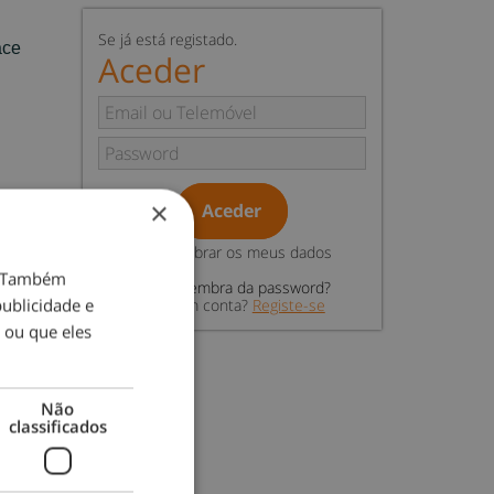
Se já está registado.
ace
Aceder
×
Aceder
Relembrar os meus dados
o. Também
Não se lembra da password?
ublicidade e
Não tem conta?
Registe-se
 ou que eles
Não
classificados