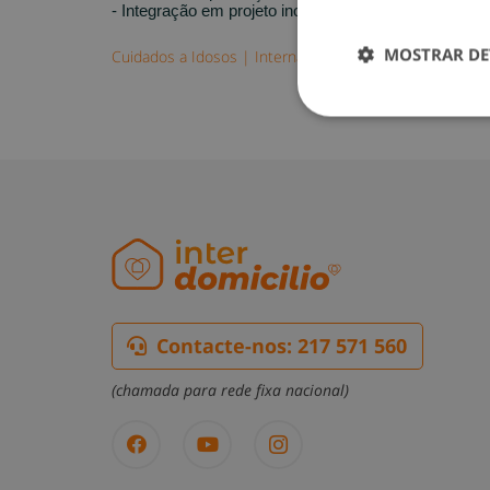
- Integração em projeto inovador
MOSTRAR DE
Cuidados a Idosos
|
Internas
Contacte-nos: 217 571 560
(chamada para rede fixa nacional)