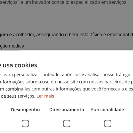
erviços" é um inovador conceito especializado em serviços
uro e acolhedor, assegurando o bem-estar físico e emocional 
ição médica.
e usa cookies
es para personalizar conteúdo, anúncios e analisar nosso tráfeg
nformações sobre o uso do nosso site com nossos parceiros de p
em combiná-las com outras informações que você forneceu a eles
 de seus serviços.
Ler mais
vo.
Desempenho
Direcionamento
Funcionalidade
nua.