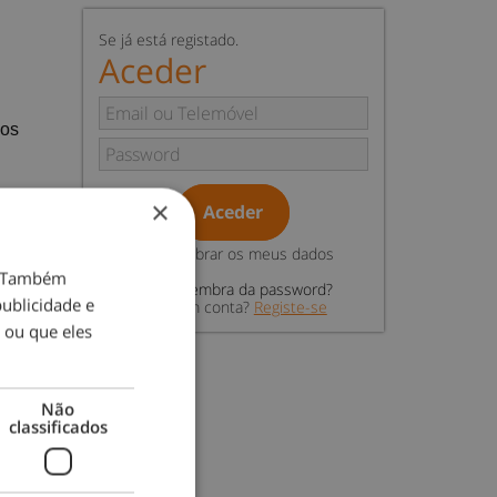
Se já está registado.
Aceder
dos
×
Aceder
Relembrar os meus dados
o. Também
Não se lembra da password?
ublicidade e
Não tem conta?
Registe-se
 ou que eles
Não
classificados