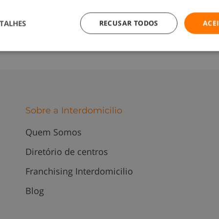
para o email amadora.odivelas@interdomicilio.pt.
TALHES
RECUSAR TODOS
ACE
Sobre a Interdomicilio
Quem Somos
Diretório de centros
Franchising Interdomicilio
Blog