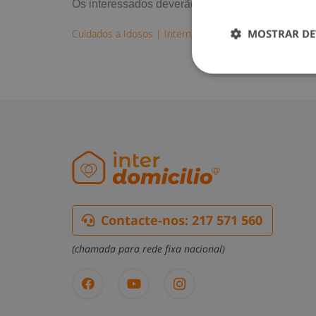
Os interessados deverão enviar o seu currículo 
MOSTRAR DE
Cuidados a Idosos
|
Internas
Contacte-nos: 217 571 560
(chamada para rede fixa nacional)