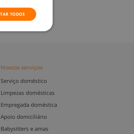
ITAR TODOS
Nossos serviços
Serviço doméstico
Limpezas domésticas
Empregada doméstica
Apoio domiciliário
Babysitters e amas