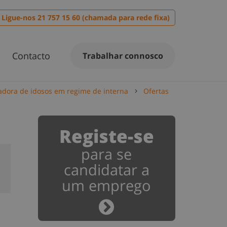
Ligue-nos 21 757 15 60 (chamada para rede fixa)
Contacto
Trabalhar connosco
adora de idosos em regime de interna
Ofertas
Registe-se
para se
candidatar a
um emprego