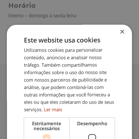
Horário
Interno – domingo a sexta-feira
Cuidados a Idosos
|
Internas
×
Este website usa cookies
Utilizamos cookies para personalizar
conteúdo, anúncios e analisar nosso
tráfego. Também compartilhamos
informações sobre o uso do nosso site
com nossos parceiros de publicidade e
análise, que podem combiná-las com
Contacte-nos: 217 571 560
outras informações que você forneceu a
eles ou que eles coletaram do uso de seus
(chamada para rede fixa nacional)
serviços.
Ler mais
Estritamente
Desempenho
necessários