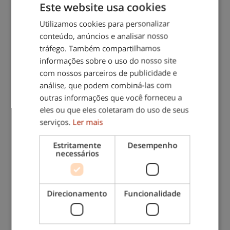
Este website usa cookies
Utilizamos cookies para personalizar
conteúdo, anúncios e analisar nosso
tráfego. Também compartilhamos
informações sobre o uso do nosso site
com nossos parceiros de publicidade e
Franquias vs. empreendedorismo
análise, que podem combiná-las com
tradicional: qual é a opção mais adequada
outras informações que você forneceu a
para si, tendo em conta o seu perfil?
eles ou que eles coletaram do uso de seus
serviços.
Ler mais
Estritamente
Desempenho
necessários
Direcionamento
Funcionalidade