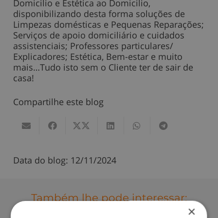
Domicilio e Estética ao Domicilio,
disponibilizando desta forma soluções de
Limpezas domésticas e Pequenas Reparações;
Serviços de apoio domiciliário e cuidados
assistenciais; Professores particulares/
Explicadores; Estética, Bem-estar e muito
mais…Tudo isto sem o Cliente ter de sair de
casa!
Compartilhe este blog
Data do blog:
12/11/2024
Também lhe pode interessar:
×