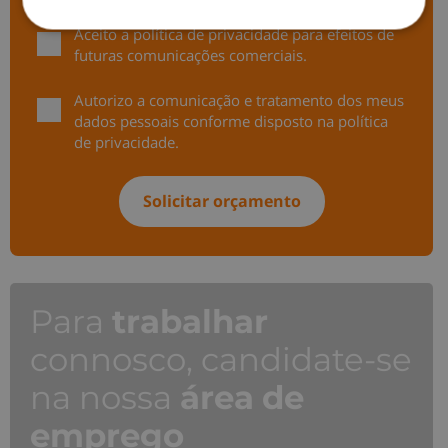
Aceito a
política de privacidade
para efeitos de
futuras comunicações comerciais.
Autorizo a comunicação e tratamento dos meus
dados pessoais conforme disposto na
política
de privacidade
.
Para
trabalhar
connosco, candidate-se
na nossa
área
de
emprego