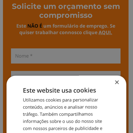
Solicite um orçamento sem
compromisso
Este
NÃO É
um formulário de
emprego
. Se
quiser trabalhar connosco clique
AQUI
.
×
Este website usa cookies
Coloque seu codigo Postal *
Utilizamos cookies para personalizar
conteúdo, anúncios e analisar nosso
tráfego. Também compartilhamos
informações sobre o uso do nosso site
Concelho *
com nossos parceiros de publicidade e