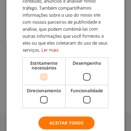
conteúdo, anúncios e analisar nosso
certeza de quantas horas necessita ou tem
tráfego. Também compartilhamos
outras dúvidas sobre os nossos serviços, nós
informações sobre o uso do nosso site
aconselhamo-lo para que não contrate mais
com nossos parceiros de publicidade e
horas do que aquelas de que necessita.
análise, que podem combiná-las com
Junte-se às familias que utilizam serviços
outras informações que você forneceu a
interdomicilio
eles ou que eles coletaram do uso de seus
serviços.
Ler mais
Nota-se em Si! A sua vida é mais cómoda.
Estritamente
Desempenho
Compartilhe este blog
necessários
Direcionamento
Funcionalidade
Data do blog:
12/11/2024
ACEITAR TODOS
Também lhe pode interessar: