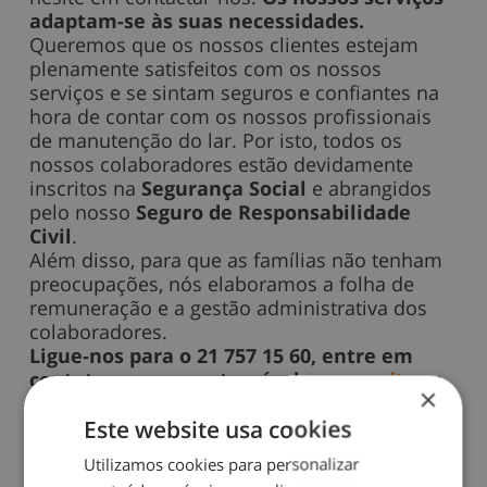
adaptam-se às suas necessidades.
Queremos que os nossos clientes estejam
plenamente satisfeitos com os nossos
serviços e se sintam seguros e confiantes na
hora de contar com os nossos profissionais
de manutenção do lar. Por isto, todos os
nossos colaboradores estão devidamente
inscritos na
Segurança Social
e abrangidos
pelo nosso
Seguro de Responsabilidade
Civil
.
Além disso, para que as famílias não tenham
preocupações, nós elaboramos a folha de
remuneração e a gestão administrativa dos
colaboradores.
Ligue-nos para o 21 757 15 60, entre em
contato connosco através do nosso
site
ou
×
desloque-se à nossa loja mais próxima da
Este website usa cookies
sua residência
. Os nossos profissionais
informá-lo-ão dos nossos serviços e da
Utilizamos cookies para personalizar
melhor forma de contratá-los. Se não tem a