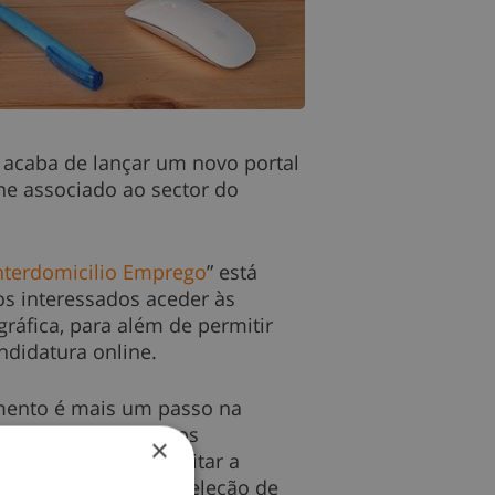
o, acaba de lançar um novo portal
ne associado ao sector do
nterdomicilio Emprego
” está
 os interessados aceder às
ráfica, para além de permitir
ndidatura online.
vimento é mais um passo na
te ferramenta para os
×
erativa, ao possibilitar a
 de recrutamento e seleção de