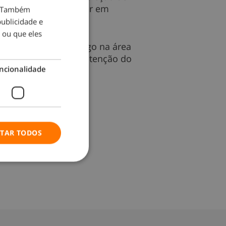
r o emprego num sector em
o. Também
ublicidade e
 ou que eles
ra e oferta de emprego na área
orais na área da manutenção do
ncionalidade
 para idosos.
ITAR TODOS