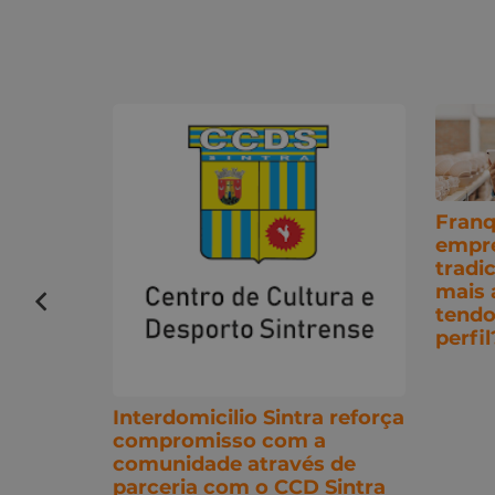
Franq
empr
tradi
mais 
tendo
enred
perfil
Interdomicilio Sintra reforça
compromisso com a
comunidade através de
parceria com o CCD Sintra