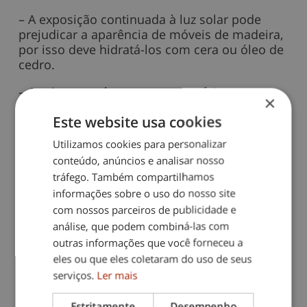
– A exposição continuada à luz solar pode
prejudicar a aparência de móveis de madeira,
por isso deve hidratá-los com cera ou óleo de
cedro.
– A primavera é o momento perfeito para
×
deixar para trás os cortinados obsoletos, para
Este website usa cookies
dar uma limpeza profunda nas cadeiras e nos
sofás.
Utilizamos cookies para personalizar
conteúdo, anúncios e analisar nosso
– Aproveite também para fazer uma mudança
tráfego. Também compartilhamos
no guarda-roupa, guardando tudo o que não
informações sobre o uso do nosso site
vai usar nesta temporada de calor. Assim,
pode aproveitar a oportunidade para limpar
com nossos parceiros de publicidade e
estas divisórias.
análise, que podem combiná-las com
outras informações que você forneceu a
– Continuando com este ritmo aproveite para
eles ou que eles coletaram do uso de seus
remover todos os utensílios, revistas e
serviços.
Ler mais
documentos que não usa, assim vai acabar
por optimizar o espaço em sua casa, e
Estritamente
Desempenho