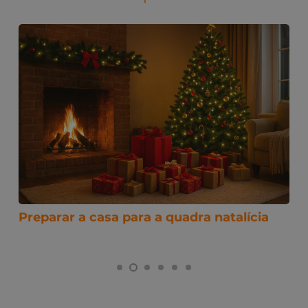
Guia para uma limpeza profunda de
outono: prepare a sua casa para o mau
Preparar a casa para a quadra natalícia
tempo