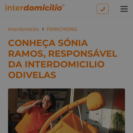
Interdomicilio
FRANCHISING
CONHEÇA SÓNIA
RAMOS, RESPONSÁVEL
DA INTERDOMICILIO
ODIVELAS