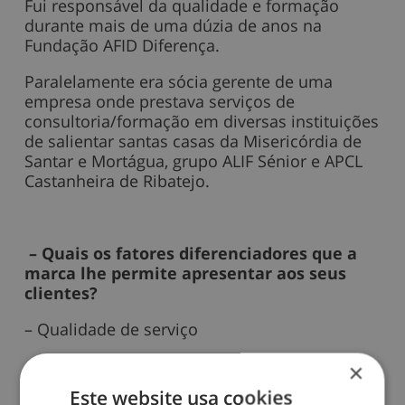
Fui responsável da qualidade e formação
durante mais de uma dúzia de anos na
Fundação AFID Diferença.
Paralelamente era sócia gerente de uma
empresa onde prestava serviços de
consultoria/formação em diversas instituições
de salientar santas casas da Misericórdia de
Santar e Mortágua, grupo ALIF Sénior e APCL
Castanheira de Ribatejo.
– Quais os fatores diferenciadores que a
marca lhe permite apresentar aos seus
clientes?
– Qualidade de serviço
– Orientação para o cliente
×
Este website usa cookies
– Humanização