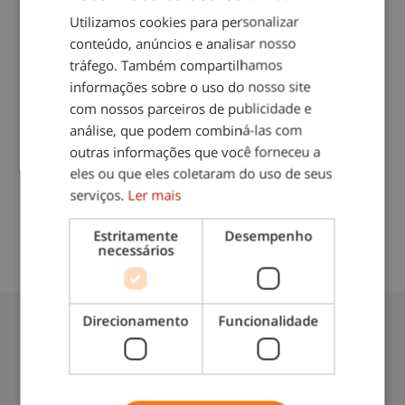
Utilizamos cookies para personalizar
– Acompanhamento constante
conteúdo, anúncios e analisar nosso
tráfego. Também compartilhamos
– Diversidade de serviços
informações sobre o uso do nosso site
– Credibilidade e confiança
com nossos parceiros de publicidade e
análise, que podem combiná-las com
Compartilhe este blog
outras informações que você forneceu a
eles ou que eles coletaram do uso de seus
serviços.
Ler mais
Estritamente
Desempenho
necessários
Data do blog:
12/11/2024
Direcionamento
Funcionalidade
Também lhe pode interessar: