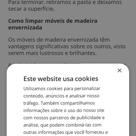
Para terminar, retiramos a pasta e deixamos
secar a superfície.
Como limpar móveis de madeira
envernizada
Os móveis de madeira envernizada têm
vantagens significativas sobre os outros, visto
serem mais lustrosos e brilhantes.
A principal vantagem é o tom, uma vez que os
×
tons da madeira são maioritariamente
Este website usa cookies
escuros, onde o pó é mais visível. Para além
disso, são mais duradouros, visto que o verniz
Utilizamos cookies para personalizar
cria uma barreira contra o pó, os insetos e a
conteúdo, anúncios e analisar nosso
humidade.
tráfego. Também compartilhamos
Apesar desta proteção, os móveis
informações sobre o uso do nosso site
envernizados requerem uma atenção especial
com nossos parceiros de publicidade e
para que durem mais tempo e para que
análise, que podem combiná-las com
pareçam sempre novos.
outras informações que você forneceu a