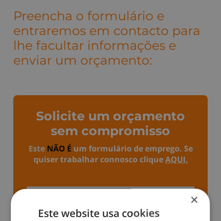
Preencha o formulário e
entraremos em contacto para
lhe facultar informações e
enviar um orçamento:
Solicite um orçamento
sem compromisso
Este
NÃO É
um formulário de
emprego
. Se
quiser trabalhar connosco clique
AQUI
.
×
Este website usa cookies