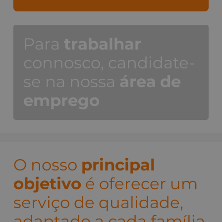
Para
trabalhar
connosco, candidate-
se na nossa
área
de
emprego
O nosso
principal
objetivo
é oferecer um
serviço de qualidade,
adaptado a cada família