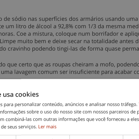
o de sódio nas superfícies dos armários usando uma
nte um litro de álcool a 92,8% com 1/3 da mesma medi
horas. Coe a mistura, coloque num borrifador e apliq
mpe muito bem e deixe secar na totalidade antes de
or do cravinho podendo tingi-las de forma quase perm
s do que certo que as roupas cheiram a mofo, poden
 uma lavagem comum ser insuficiente para acabar c
e usa cookies
es para personalizar conteúdo, anúncios e analisar nosso tráfeg
nformações sobre o uso do nosso site com nossos parceiros de p
bicarbonato de sódio e 1 colher sopa rasa de sal para
em combiná-las com outras informações que você forneceu a eles
bitual, e deixe a roupa imersa nessa solução por dua
 de seus serviços.
Ler mais
dendo das peças, mas quantos mais baixa for a temp