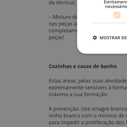
Estritamen
da técnica).
necessário
– Misture de 1 chávena de amaci
nas peças antes de passar (exce
completamente antes de guardar.
peças!
MOSTRAR DE
Cozinhas e casas de banho
Estas áreas, pelas suas ativida
extremamente sensíveis à forma
máximo a sua formação.
A prevenção: Use vinagre branco
vinho branco com o mínimo de re
para impedir a proliferação dos 