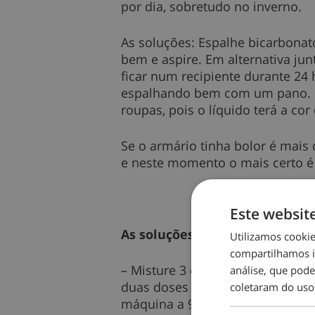
por dia, sobretudo no inverno.
As soluções: Espalhe bicarbonat
bem e aspire. Em alternativa ju
ficar num recipiente durante 24 
espalhando bem com um pano. Li
roupas, pois o líquido terá a c
Se o armário tinha bolor é mai
e neste momento o mais certo é
Este websit
As soluções:
Utilizamos cooki
compartilhamos i
– Misture 3 colheres de sopa de 
análise, que pod
duas doses do seu detergente ha
coletaram do uso
máquina a 90º (ou menos, depen