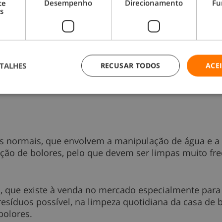
te
Desempenho
Direcionamento
Fu
s
ador com 1 chávena de álcool e 1 litro de água. Colo
to as toalhas de banho que não devem ser passadas a
 AVISO: – teste numa área não visível da roupa para 
TALHES
RECUSAR TODOS
ACE
des normais, que envolvem a manipulação de água e a
ção de bolores, pelo que devem ser limpas muito fre
, que existe à venda no mercado especialmente para f
síduos possível, na limpeza quotidiana da casa de b
bolores.