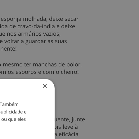
 esponja molhada, deixe secar
da de cravo-da-índia e deixe
ue nos armários vazios,
 voltar a guardar as suas
anente!
do mesmo ter manchas de bolor,
om os esporos e com o cheiro!
×
o. Também
ublicidade e
 cada litro de água quente, junte
 ou que eles
s ou três horas. Depois leve à
eratura menor será a eficácia