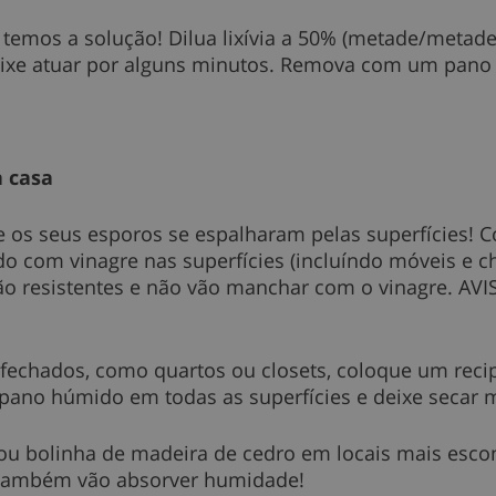
temos a solução! Dilua lixívia a 50% (metade/metade)
eixe atuar por alguns minutos. Remova com um pano
a casa
ue os seus esporos se espalharam pelas superfícies
 com vinagre nas superfícies (incluíndo móveis e ch
são resistentes e não vão manchar com o vinagre. AV
echados, como quartos ou closets, coloque um recip
 pano húmido em todas as superfícies e deixe secar 
ou bolinha de madeira de cedro em locais mais esco
também vão absorver humidade!