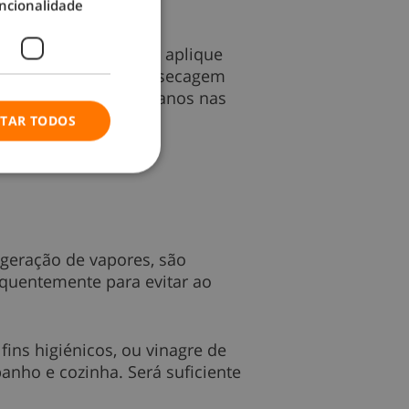
ncionalidade
que num borrifador e aplique
 ferro). Aguarde até secagem
verificar eventuais danos nas
ITAR TODOS
 geração de vapores, são
quentemente para evitar ao
ins higiénicos, ou vinagre de
anho e cozinha. Será suficiente