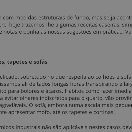
cia com medidas estruturais de fundo, mas se já acon
re, hoje trazemos-lhe algumas receitas caseiras, sim
 notas e ponha as nossas sugestões em prática… Vai
, tapetes e sofás
cado, sobretudo no que respeita ao colhões e sofás
ssamos ali deitados longas horas transpirando e la
ito para bolores e ácaros. Hábitos como fazer imed
ra evitar olhares indiscretos para o quarto, vão provê
agradáveis. O sofá, embora numa escala mais peque
te apresentar mofo. até os tapetes e cortinas!
icos industrais não são aplicáveis nestes casos devi