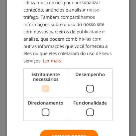
Utilizamos cookies para personalizar
conteúdo, anúncios e analisar nosso
Também lhe pode interessar:
tráfego. Também compartilhamos
informações sobre o uso do nosso site
com nossos parceiros de publicidade e
análise, que podem combiná-las com
outras informações que você forneceu a
eles ou que eles coletaram do uso de seus
serviços.
Ler mais
Dicas para evitar que as suas unhas se
Estritamente
Desempenho
partam
necessários
Direcionamento
Funcionalidade