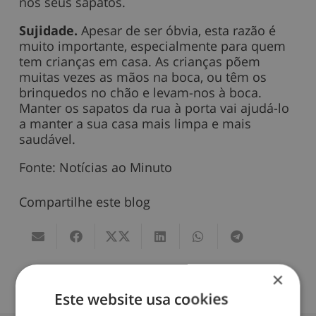
nos seus sapatos.
Sujidade.
Apesar de ser óbvia, esta razão é
muito importante, especialmente para quem
tem crianças em casa. As crianças põem
muitas vezes as mãos na boca, ou têm os
brinquedos no chão e levam-nos à boca.
Manter os sapatos da rua à porta vai ajudá-lo
a manter a sua casa mais limpa e mais
saudável.
Fonte: Notícias ao Minuto
Compartilhe este blog
×
Data do blog:
12/11/2024
Este website usa cookies