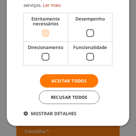
orçamento sem
serviços.
Ler mais
compromisso
Estritamente
Desempenho
necessários
Este
NÃO É
um formulário de
emprego
. Se quiser trabalhar
connosco clique
AQUI
.
Direcionamento
Funcionalidade
ACEITAR TODOS
RECUSAR TODOS
Coloque seu codigo Postal *
MOSTRAR DETALHES
Concelho *