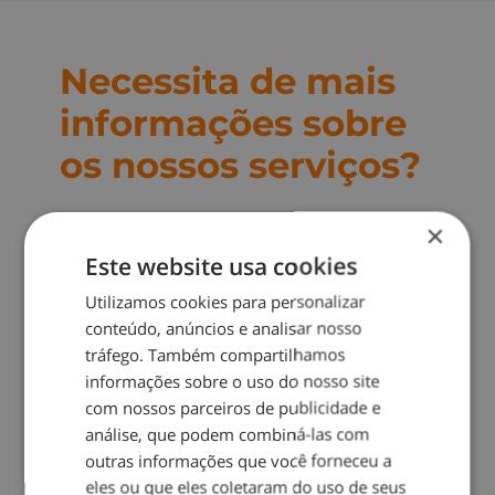
Necessita de mais
informações sobre
os nossos serviços?
Preencha o formulário e
×
entraremos em contacto
Este website usa cookies
para lhe facultar
Utilizamos cookies para personalizar
informações e enviar um
conteúdo, anúncios e analisar nosso
orçamento:
tráfego. Também compartilhamos
informações sobre o uso do nosso site
com nossos parceiros de publicidade e
análise, que podem combiná-las com
outras informações que você forneceu a
Solicite um
eles ou que eles coletaram do uso de seus