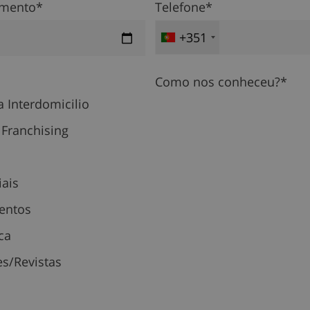
imento*
Telefone*
+351
Como nos conheceu?*
 Interdomicilio
 Franchising
iais
ventos
ca
es/Revistas