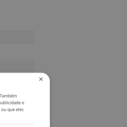
×
o. Também
ublicidade e
 ou que eles