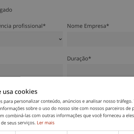
gado
ncia profissional*
Nome Empresa*
Duração*
e usa cookies
ade*
Nº de trabalhadores*
es para personalizar conteúdo, anúncios e analisar nosso tráfeg
nformações sobre o uso do nosso site com nossos parceiros de p
em combiná-las com outras informações que você forneceu a eles
 de seus serviços.
Ler mais
xperiência empresarial anterior?*
lmente