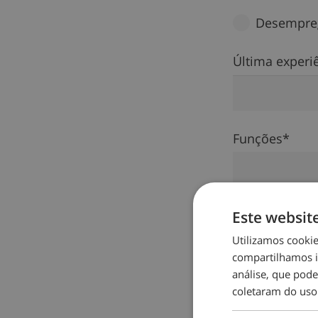
Desempre
Última experiê
Funções*
Este websit
Sector/ativid
Utilizamos cooki
compartilhamos i
análise, que pod
coletaram do uso
Já teve uma e
Sim, atua