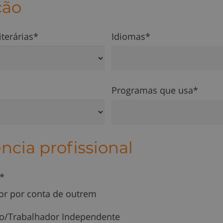
ção
iterárias*
Idiomas*
Programas que usa*
ncia profissional
l*
or por conta de outrem
o/Trabalhador Independente