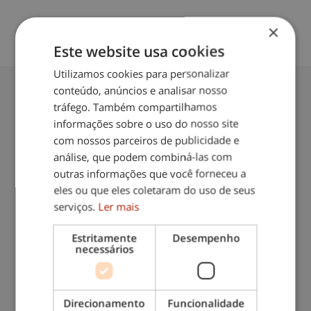
×
Este website usa cookies
Utilizamos cookies para personalizar
conteúdo, anúncios e analisar nosso
tráfego. Também compartilhamos
informações sobre o uso do nosso site
Contacte-nos: 217 571 560
com nossos parceiros de publicidade e
análise, que podem combiná-las com
(chamada para rede fixa nacional)
outras informações que você forneceu a
eles ou que eles coletaram do uso de seus
serviços.
Ler mais
Estritamente
Desempenho
necessários
Direcionamento
Funcionalidade