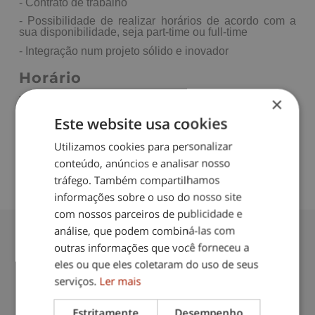
- Contrato de trabalho
- Possibilidade de realizar horários de acordo com a
sua disponibilidade, seja part-time ou full-time
- Integração num projeto sólido e inovador
Horário
×
Tardes
Este website usa cookies
Empregadas Domésticas
|
Por horas
Utilizamos cookies para personalizar
conteúdo, anúncios e analisar nosso
tráfego. Também compartilhamos
informações sobre o uso do nosso site
com nossos parceiros de publicidade e
análise, que podem combiná-las com
outras informações que você forneceu a
eles ou que eles coletaram do uso de seus
Contacte-nos: 217 571 560
serviços.
Ler mais
(chamada para rede fixa nacional)
Estritamente
Desempenho