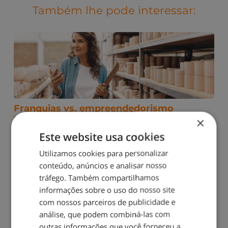
Também lhe pode interessar:
Franquias vs. empreendedorismo
tradicional: qual é a opção mais adequada
×
para si, tendo em conta o seu perfil?
Este website usa cookies
Utilizamos cookies para personalizar
conteúdo, anúncios e analisar nosso
tráfego. Também compartilhamos
informações sobre o uso do nosso site
com nossos parceiros de publicidade e
análise, que podem combiná-las com
outras informações que você forneceu a