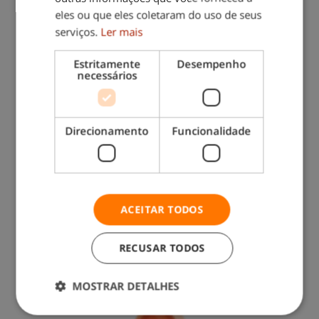
eles ou que eles coletaram do uso de seus
serviços.
Ler mais
Estritamente
Desempenho
necessários
Direcionamento
Funcionalidade
Contacte-nos: 217 571 560
ACEITAR TODOS
(chamada para rede fixa nacional)
RECUSAR TODOS
MOSTRAR DETALHES