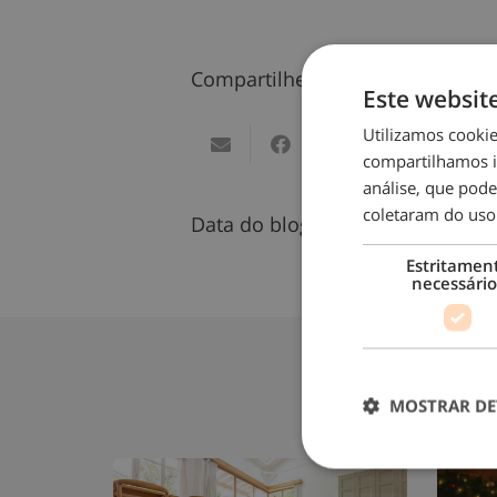
Compartilhe este blog
Este websit
Utilizamos cooki
compartilhamos i
análise, que pod
coletaram do uso
Data do blog:
12/11/2024
Estritamen
necessário
MOSTRAR DE