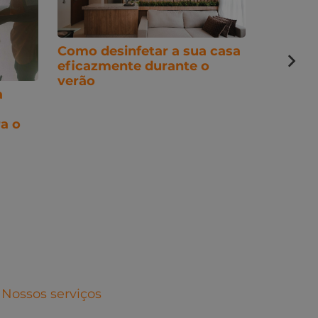
Como desinfetar a sua casa
eficazmente durante o
verão
a
3 métod
a o
base do
Nossos serviços