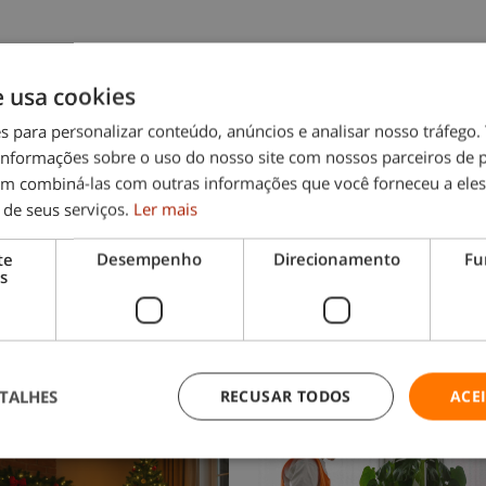
e usa cookies
es para personalizar conteúdo, anúncios e analisar nosso tráfeg
nformações sobre o uso do nosso site com nossos parceiros de p
em combiná-las com outras informações que você forneceu a eles
 de seus serviços.
Ler mais
te
Desempenho
Direcionamento
Fu
s
TALHES
RECUSAR TODOS
ACE
Também lhe pode interessar: