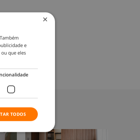
×
o. Também
ublicidade e
 ou que eles
ncionalidade
ITAR TODOS