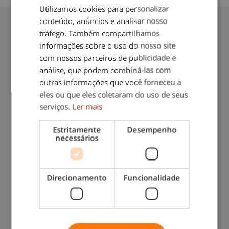
Utilizamos cookies para personalizar
conteúdo, anúncios e analisar nosso
Também lhe pode interessar:
tráfego. Também compartilhamos
informações sobre o uso do nosso site
com nossos parceiros de publicidade e
análise, que podem combiná-las com
outras informações que você forneceu a
eles ou que eles coletaram do uso de seus
serviços.
Ler mais
Dicas para evitar que as suas unhas se
Estritamente
Desempenho
partam
necessários
Direcionamento
Funcionalidade