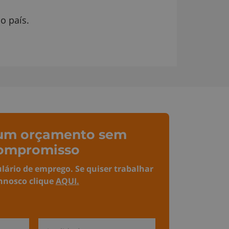
o país.
e um orçamento sem
ompromisso
lário de
emprego
. Se quiser trabalhar
nnosco clique
AQUI
.