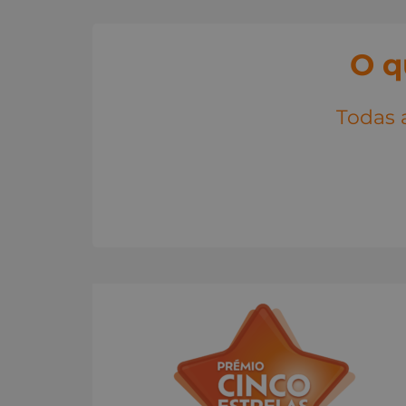
O q
Todas a