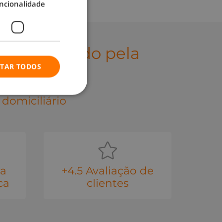
ncionalidade
sos
prestado pela
ITAR TODOS
domiciliário
na
+4.5 Avaliação de
ca
clientes