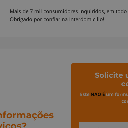
Mais de 7 mil consumidores inquiridos, em todo 
Obrigado por confiar na Interdomicilio!
Solicit
c
Este
NÃO É
um formu
co
informações
viços?