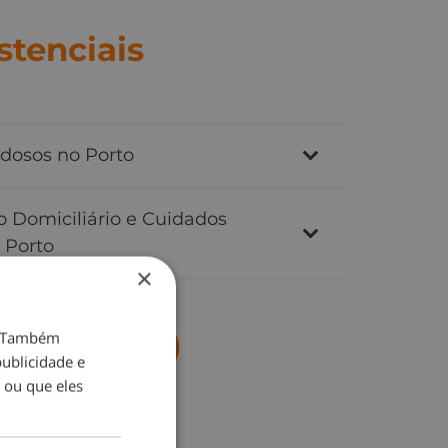
stenciais
Idosos no Porto
o Domiciliário e Cuidados
o Porto
×
o. Também
Contacte-nos agora!
ublicidade e
 ou que eles