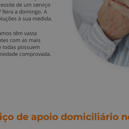
essite de um serviço
ª feira a domingo. A
soluções à sua medida.
amos têm vasta
ntes com as mais
, e todas possuem
doniedade comprovada.
iço de apoio domiciliário n