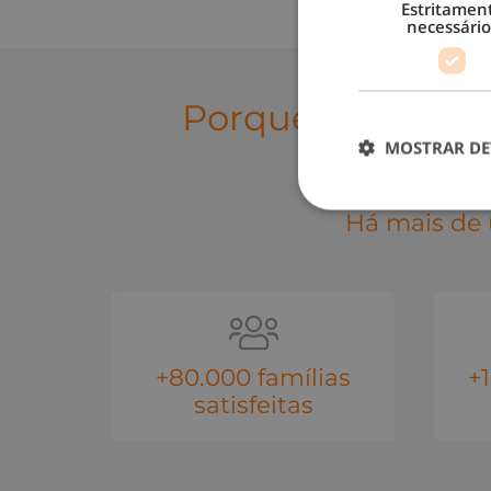
Estritamen
necessário
Porque optar pe
MOSTRAR DE
Há mais de 
+80.000 famílias
+
satisfeitas